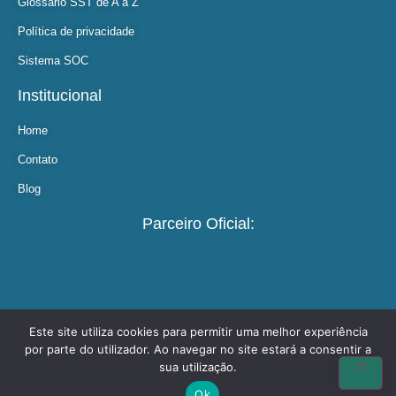
Glossário SST de A a Z
Política de privacidade
Sistema SOC
Institucional
Home
Contato
Blog
Parceiro Oficial:
Este site utiliza cookies para permitir uma melhor experiência
por parte do utilizador. Ao navegar no site estará a consentir a
©copyright 2021 AMG Saúde
sua utilização.
Feito com
by Agência Pulse SST
Ok