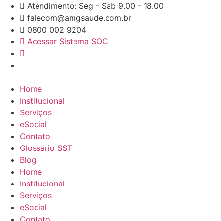
Pular
Atendimento: Seg - Sab 9.00 - 18.00
para
falecom@amgsaude.com.br
o
0800 002 9204
conteúdo
Acessar Sistema SOC
Home
Institucional
Serviços
eSocial
Contato
Glossário SST
Blog
Home
Institucional
Serviços
eSocial
Contato