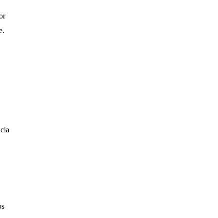
or
e.
cia
os