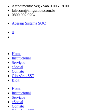
Pular
Atendimento: Seg - Sab 9.00 - 18.00
para
falecom@amgsaude.com.br
o
0800 002 9204
conteúdo
Acessar Sistema SOC
Home
Institucional
Serviços
eSocial
Contato
Glossário SST
Blog
Home
Institucional
Serviços
eSocial
Contato