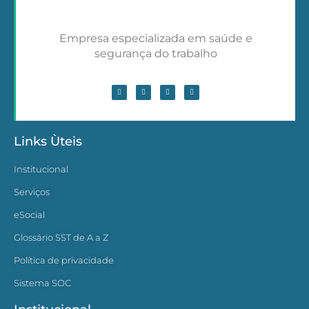
Empresa especializada em saúde e
segurança do trabalho
Links Ùteis
Institucional
Serviços
eSocial
Glossário SST de A a Z
Política de privacidade
Sistema SOC