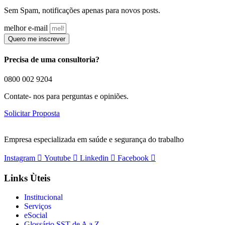
Sem Spam, notificações apenas para novos posts.
melhor e-mail
Quero me inscrever
Precisa de uma consultoria?
0800 002 9204
Contate- nos para perguntas e opiniões.
Solicitar Proposta
Empresa especializada em saúde e segurança do trabalho
Instagram
Youtube
Linkedin
Facebook
Links Ùteis
Institucional
Serviços
eSocial
Glossário SST de A a Z