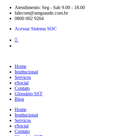
Pular
Atendimento: Seg - Sab 9.00 - 18.00
para
falecom@amgsaude.com.br
o
0800 002 9204
conteúdo
Acessar Sistema SOC
Home
Institucional
Serviços
eSocial
Contato
Glossário SST
Blog
Home
Institucional
Serviços
eSocial
Contato