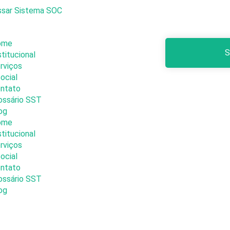
sar Sistema SOC
ome
S
stitucional
rviços
ocial
ntato
ossário SST
og
ome
stitucional
rviços
ocial
ntato
ossário SST
og