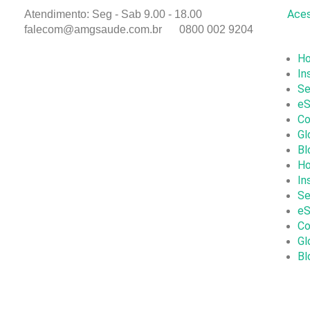
Aces
Atendimento: Seg - Sab 9.00 - 18.00
falecom@amgsaude.com.br
0800 002 9204
H
In
Se
eS
Co
Gl
Bl
H
In
Se
eS
Co
Gl
Bl