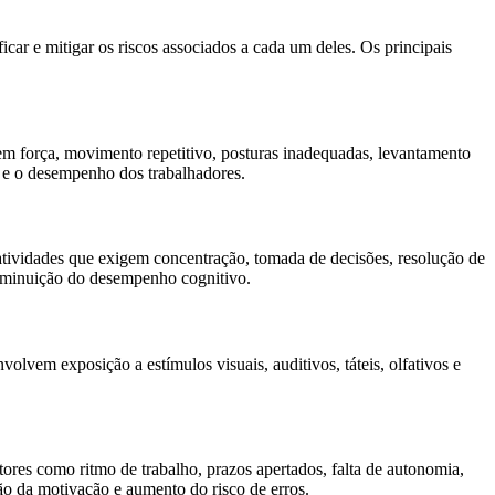
icar e mitigar os riscos associados a cada um deles. Os principais
igem força, movimento repetitivo, posturas inadequadas, levantamento
e e o desempenho dos trabalhadores.
i atividades que exigem concentração, tomada de decisões, resolução de
 diminuição do desempenho cognitivo.
volvem exposição a estímulos visuais, auditivos, táteis, olfativos e
tores como ritmo de trabalho, prazos apertados, falta de autonomia,
ição da motivação e aumento do risco de erros.