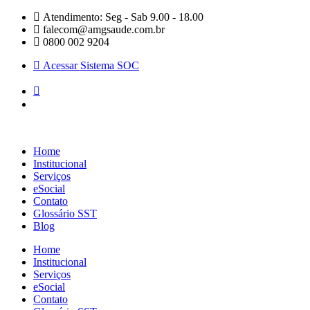
Pular
Atendimento: Seg - Sab 9.00 - 18.00
para
falecom@amgsaude.com.br
o
0800 002 9204
conteúdo
Acessar Sistema SOC
Home
Institucional
Serviços
eSocial
Contato
Glossário SST
Blog
Home
Institucional
Serviços
eSocial
Contato